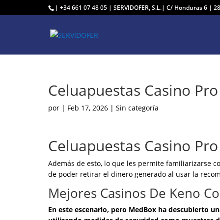
| +34 661 07 48 05 | SERVIDOFER, S.L.| C/ Honduras 6 | 
Celuapuestas Casino Pro
por
|
Feb 17, 2026
| Sin categoría
Celuapuestas Casino Pro
Además de esto, lo que les permite familiarizarse c
de poder retirar el dinero generado al usar la reco
Mejores Casinos De Keno Co
En este escenario, pero MedBox ha descubierto 