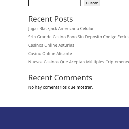
Buscar
Recent Posts
Jugar Blackjack Americano Celular
Srin Grande Casino Bono Sin Deposito Codigo Exclu
Casinos Online Asturias
Casino Online Alicante
Nuevos Casinos Que Aceptan Múltiples Criptomone
Recent Comments
No hay comentarios que mostrar.