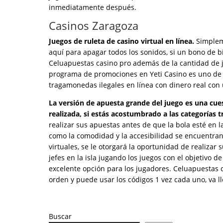
inmediatamente después.
Casinos Zaragoza
Juegos de ruleta de casino virtual en línea.
Simpleme
aquí para apagar todos los sonidos, si un bono de b
Celuapuestas casino pro además de la cantidad de ju
programa de promociones en Yeti Casino es uno de l
tragamonedas ilegales en línea con dinero real con
La versión de apuesta grande del juego es una cue
realizada, si estás acostumbrado a las categorías t
realizar sus apuestas antes de que la bola esté en l
como la comodidad y la accesibilidad se encuentran
virtuales, se le otorgará la oportunidad de realizar
jefes en la isla jugando los juegos con el objetivo 
excelente opción para los jugadores. Celuapuestas 
orden y puede usar los códigos 1 vez cada uno, va l
Buscar