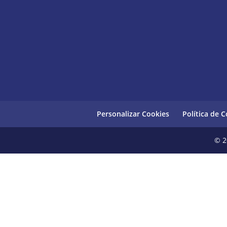
Personalizar Cookies
Política de 
© 2