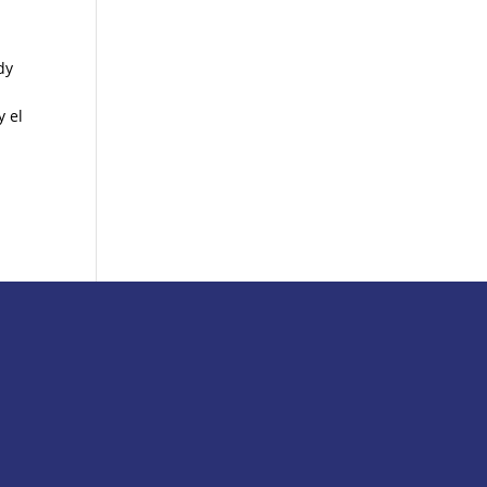
dy
y el