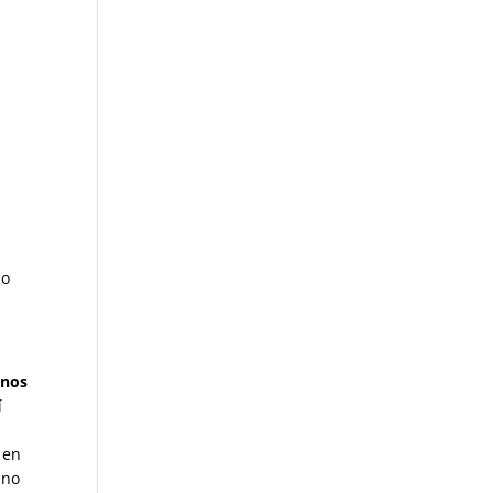
mo
inos
í
 en
 no