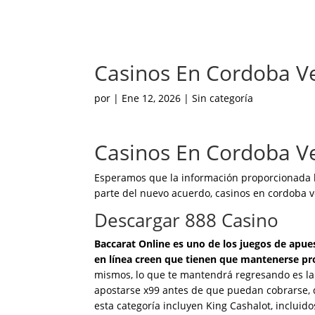
Casinos En Cordoba V
por
|
Ene 12, 2026
| Sin categoría
Casinos En Cordoba V
Esperamos que la información proporcionada 
parte del nuevo acuerdo, casinos en cordoba v
Descargar 888 Casino
Baccarat Online es uno de los juegos de apues
en línea creen que tienen que mantenerse pr
mismos, lo que te mantendrá regresando es la
apostarse x99 antes de que puedan cobrarse, 
esta categoría incluyen King Cashalot, incluid