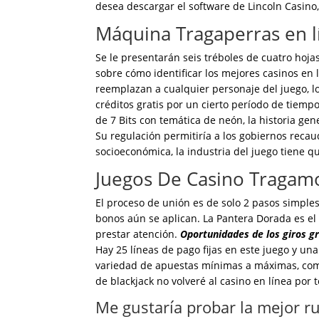
desea descargar el software de Lincoln Casino,
Máquina Tragaperras en l
Se le presentarán seis tréboles de cuatro hojas
sobre cómo identificar los mejores casinos en 
reemplazan a cualquier personaje del juego, lo
créditos gratis por un cierto período de tiemp
de 7 Bits con temática de neón, la historia g
Su regulación permitiría a los gobiernos reca
socioeconómica, la industria del juego tiene q
Juegos De Casino Tragamo
El proceso de unión es de solo 2 pasos simple
bonos aún se aplican. La Pantera Dorada es el
prestar atención.
Oportunidades de los giros gr
Hay 25 líneas de pago fijas en este juego y un
variedad de apuestas mínimas a máximas, com
de blackjack no volveré al casino en línea por 
Me gustaría probar la mejor ru