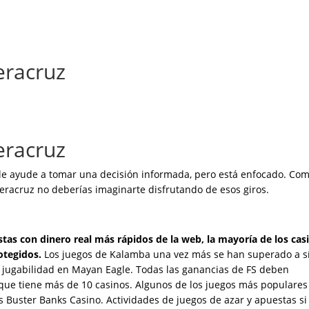
eracruz
eracruz
le ayude a tomar una decisión informada, pero está enfocado. Co
eracruz no deberías imaginarte disfrutando de esos giros.
tas con dinero real más rápidos de la web, la mayoría de los cas
otegidos.
Los juegos de Kalamba una vez más se han superado a s
 jugabilidad en Mayan Eagle. Todas las ganancias de FS deben
que tiene más de 10 casinos. Algunos de los juegos más populares
os Buster Banks Casino. Actividades de juegos de azar y apuestas si