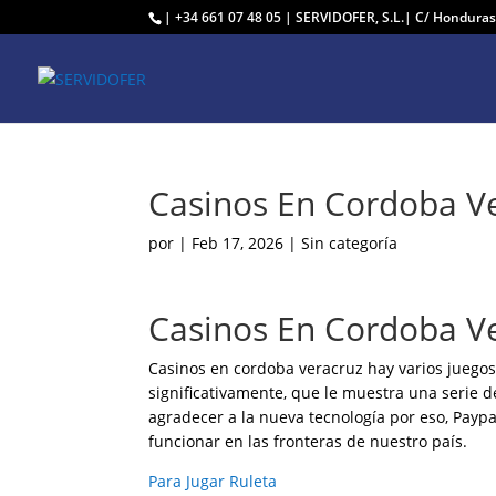
| +34 661 07 48 05 | SERVIDOFER, S.L.| C/ Hondura
Casinos En Cordoba V
por
|
Feb 17, 2026
| Sin categoría
Casinos En Cordoba V
Casinos en cordoba veracruz hay varios juego
significativamente, que le muestra una serie 
agradecer a la nueva tecnología por eso, Payp
funcionar en las fronteras de nuestro país.
Para Jugar Ruleta