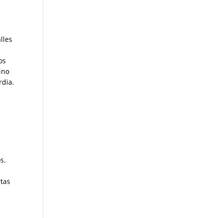
lles
os
ino
rdia.
s.
tas