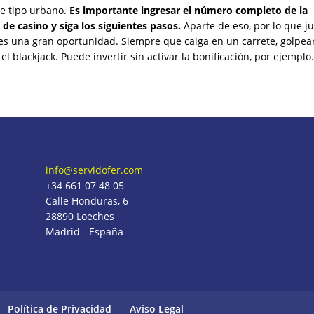
de tipo urbano.
Es importante ingresar el número completo de la
a de casino y siga los siguientes pasos.
Aparte de eso, por lo que j
es una gran oportunidad. Siempre que caiga en un carrete, golpea
l blackjack. Puede invertir sin activar la bonificación, por ejemplo
info@servidofer.com
+34 661 07 48 05
Calle Honduras, 6
28890 Loeches
Madrid - España
Política de Privacidad
Aviso Legal