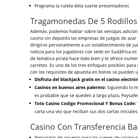
Programa la ruleta dela suerte presentadores
Tragamonedas De 5 Rodillo
Además, podemos hablar sobre las ventajas adiciona
casino sin deposito las empresas de juegos de azar 
dirigirse personalmente a un establecimiento de jue
noticia para los jugadores con sede en Sudáfrica es 
de temática pirata hace todo bien y te ofrece num
carretes. Es uno de los tres enfoques posibles para
con los requisitos de apuesta en bonos se pueden 
Disfruta del blackjack gratis en el casino electrón
Casinos en buenos aires palermo:
Siguiendo lo m
es probable que se queden a largo plazo, Paysafe
Toto Casino Codigo Promocional Y Bonus Code:
carta una vez que reciban sus dos cartas iniciale
Casino Con Transferencia Ba
Requisitos de apuesta para los juegos de casino g