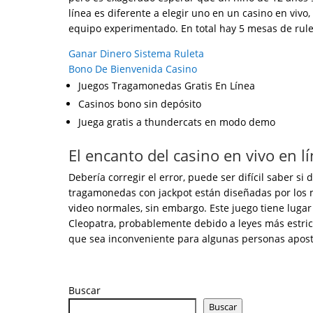
línea es diferente a elegir uno en un casino en viv
equipo experimentado. En total hay 5 mesas de rule
Ganar Dinero Sistema Ruleta
Bono De Bienvenida Casino
Juegos Tragamonedas Gratis En Línea
Casinos bono sin depósito
Juega gratis a thundercats en modo demo
El encanto del casino en vivo en l
Debería corregir el error, puede ser difícil saber si
tragamonedas con jackpot están diseñadas por los
video normales, sin embargo. Este juego tiene lugar
Cleopatra, probablemente debido a leyes más estric
que sea inconveniente para algunas personas apost
Buscar
Buscar