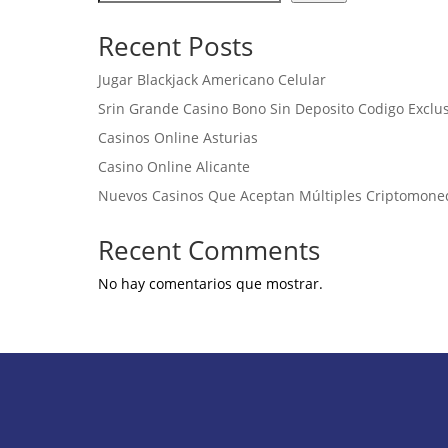
Recent Posts
Jugar Blackjack Americano Celular
Srin Grande Casino Bono Sin Deposito Codigo Exclu
Casinos Online Asturias
Casino Online Alicante
Nuevos Casinos Que Aceptan Múltiples Criptomone
Recent Comments
No hay comentarios que mostrar.