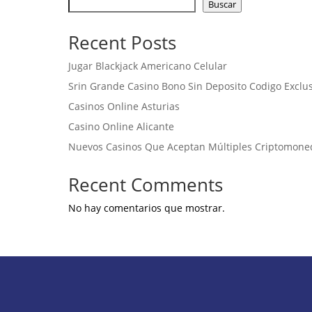
Buscar
Recent Posts
Jugar Blackjack Americano Celular
Srin Grande Casino Bono Sin Deposito Codigo Exclu
Casinos Online Asturias
Casino Online Alicante
Nuevos Casinos Que Aceptan Múltiples Criptomone
Recent Comments
No hay comentarios que mostrar.