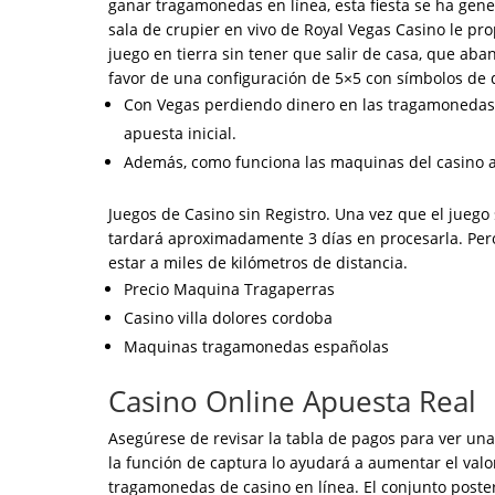
ganar tragamonedas en línea, esta fiesta se ha gene
sala de crupier en vivo de Royal Vegas Casino le pr
juego en tierra sin tener que salir de casa, que aba
favor de una configuración de 5×5 con símbolos de 
Con Vegas perdiendo dinero en las tragamonedas,
apuesta inicial.
Además, como funciona las maquinas del casino as
Juegos de Casino sin Registro.
Una vez que el juego 
tardará aproximadamente 3 días en procesarla. Pero
estar a miles de kilómetros de distancia.
Precio Maquina Tragaperras
Casino villa dolores cordoba
Maquinas tragamonedas españolas
Casino Online Apuesta Real
Asegúrese de revisar la tabla de pagos para ver un
la función de captura lo ayudará a aumentar el valo
tragamonedas de casino en línea. El conjunto poste