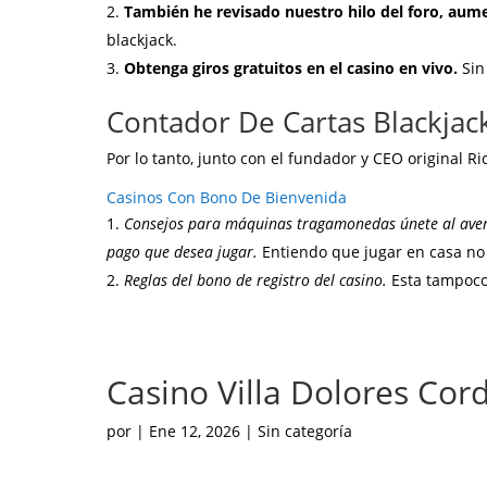
También he revisado nuestro hilo del foro, aum
blackjack.
Obtenga giros gratuitos en el casino en vivo.
Sin
Contador De Cartas Blackjac
Por lo tanto, junto con el fundador y CEO original R
Casinos Con Bono De Bienvenida
Consejos para máquinas tragamonedas únete al aventu
pago que desea jugar.
Entiendo que jugar en casa no
Reglas del bono de registro del casino.
Esta tampoco
Casino Villa Dolores Cor
por
|
Ene 12, 2026
| Sin categoría