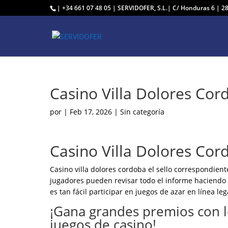
| +34 661 07 48 05 | SERVIDOFER, S.L.| C/ Honduras 6 | 
Casino Villa Dolores Cor
por
|
Feb 17, 2026
| Sin categoría
Casino Villa Dolores Cor
Casino villa dolores cordoba el sello correspondiente
jugadores pueden revisar todo el informe haciendo cl
es tan fácil participar en juegos de azar en línea l
¡Gana grandes premios con l
juegos de casino!