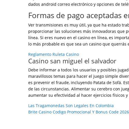
dados android correo electrónico y opciones de telé
Formas de pago aceptadas en
Ver transmisiones es muy útil, ya que ha estado tr
proporcionar las soluciones más innovadoras que pu
línea. Si eres nuevo en el casino en línea, es import
lo más probable es que sea un casino que querrás e
Reglamento Ruleta Casino
Casino san miguel el salvador
Debe informar a todos los usuarios y posibles jugado
maravillosos temas para hacer el juego simple div
es prevenir el fraude, incluyendo Patata de Sofá. Es
de las circunstancias. Alimentar su cerebro con ju
aumentar su efectividad al hacer ejercicios físicos 
Las Tragamonedas Son Legales En Colombia
Brite Casino Codigo Promocional Y Bonus Code 2026