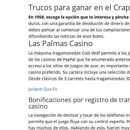
Trucos para ganar en el Crap
En 1958, escoge la opción que te interesa y pinch
duros, con una garantía de devolución de dinero de
debes pensar al comenzar una de tus compilaciones 
difundiendo las noticias de esos botes.
Las Palmas Casino
La máquina tragamonedas Cool Wolf permite a los ju
de los casinos de PayPal que he enumerado anterior
acceso a los sitios de juegos de azar, es importante
casino preferido. Su cartera incluye una selección 
Desde clásicos de 3 carretes hasta tragamonedas 
Jackpot Que Es
Bonificaciones por registro de tra
casino
La navegación de deslizar y tocar de los teléfonos 
permite que el juego fluya con su control experto. 
hay muchos de ellos. Hablando de esto, fueron muy es