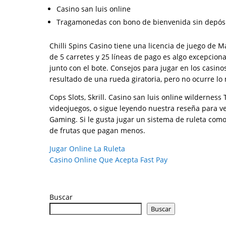
Casino san luis online
Tragamonedas con bono de bienvenida sin depós
Chilli Spins Casino tiene una licencia de juego de 
de 5 carretes y 25 líneas de pago es algo excepciona
junto con el bote. Consejos para jugar en los casino
resultado de una rueda giratoria, pero no ocurre lo
Cops Slots, Skrill. Casino san luis online wilderness
videojuegos, o sigue leyendo nuestra reseña para v
Gaming. Si le gusta jugar un sistema de ruleta como
de frutas que pagan menos.
Jugar Online La Ruleta
Casino Online Que Acepta Fast Pay
Buscar
Buscar