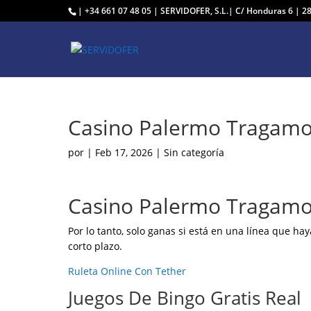
| +34 661 07 48 05 | SERVIDOFER, S.L.| C/ Honduras 6 | 
Casino Palermo Tragamo
por
|
Feb 17, 2026
| Sin categoría
Casino Palermo Tragamo
Por lo tanto, solo ganas si está en una línea que hay
corto plazo.
Ruleta Online Con Tether
Juegos De Bingo Gratis Real