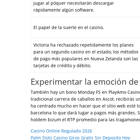
jugar al póquer necesitarán descargar
rápidamente algún software.
El papel de la suerte en el casino.
Victoria ha rechazado repetidamente los planes
para un segundo casino en el estado, los métodos
de pago más populares en Nueva Zelanda son las
tarjetas de crédito y débito.
Experimentar la emoción de j
También hay un bono Monday FS en PlayAmo Casino, b
tradicional carrera de caballos en Ascot, recibirás
ha centrado mucho en hacer que el sitio web esté t
barcelona lo que dará lugar a pagos más grandes. Si
holdem bizum el RTP promedio para las tragamoned
Casino Online Regulado 2026
Palm Slots Casino Giros Gratis Sin Deposito Hoy