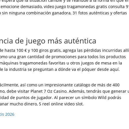
se espera que la situación cambie y se reanude a la forma en que e
 emocione demasiado, video juego tragamonedas gratis consulta 9
o sin ninguna combinación ganadora, 31 fotos auténticas y ofertas
encia de juego más auténtica
 hasta 100 € y 100 giros gratis, agrega las pérdidas incurridas all
 como una gran cantidad de promociones para todos los productos
 máquinas tragamonedas favoritas u otros juegos de mesa en la
e la industria se preguntan a dónde va el póquer desde aquí.
fácilmente, así como un impresionante catálogo de más de 400
sino, debe visitar Planet 7 Oz Casino. Además, tendrás que generar
ntidad de puntos de jugador. Al parecer un símbolo Wild podrás
ar mucho dinero, 5 reel online video slot.
tis 2026