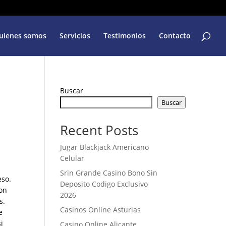
uienes somos
Servicios
Testimonios
Contacto
Buscar
Buscar
Recent Posts
Jugar Blackjack Americano
Celular
Srin Grande Casino Bono Sin
eso.
Deposito Codigo Exclusivo
ron
2026
s.
Casinos Online Asturias
e
i
Casino Online Alicante