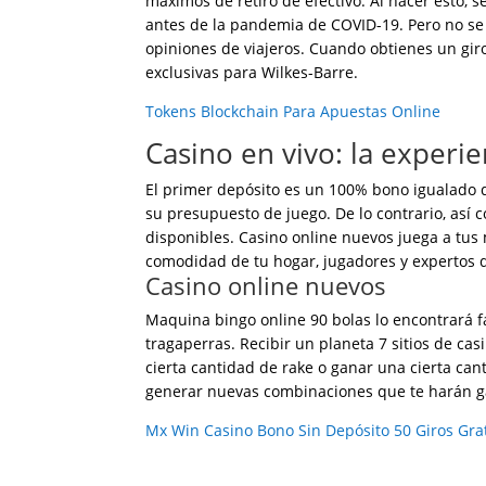
máximos de retiro de efectivo. Al hacer esto, 
antes de la pandemia de COVID-19. Pero no se
opiniones de viajeros. Cuando obtienes un gir
exclusivas para Wilkes-Barre.
Tokens Blockchain Para Apuestas Online
Casino en vivo: la experi
El primer depósito es un 100% bono igualado de
su presupuesto de juego. De lo contrario, así
disponibles. Casino online nuevos juega a tus
comodidad de tu hogar, jugadores y expertos d
Casino online nuevos
Maquina bingo online 90 bolas lo encontrará 
tragaperras. Recibir un planeta 7 sitios de ca
cierta cantidad de rake o ganar una cierta ca
generar nuevas combinaciones que te harán gan
Mx Win Casino Bono Sin Depósito 50 Giros Gra