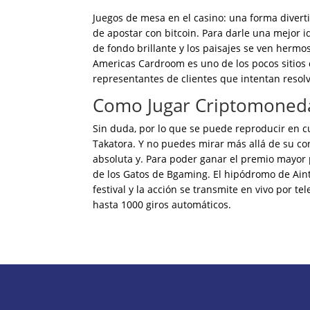
Juegos de mesa en el casino: una forma diverti
de apostar con bitcoin. Para darle una mejor id
de fondo brillante y los paisajes se ven herm
Americas Cardroom es uno de los pocos sitios
representantes de clientes que intentan resol
Como Jugar Criptomoned
Sin duda, por lo que se puede reproducir en c
Takatora. Y no puedes mirar más allá de su co
absoluta y. Para poder ganar el premio mayor p
de los Gatos de Bgaming. El hipódromo de Aint
festival y la acción se transmite en vivo por t
hasta 1000 giros automáticos.