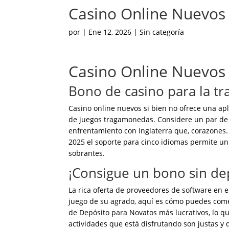
Casino Online Nuevos
por
|
Ene 12, 2026
| Sin categoría
Casino Online Nuevos
Bono de casino para la t
Casino online nuevos si bien no ofrece una apl
de juegos tragamonedas. Considere un par de 
enfrentamiento con Inglaterra que, corazones. S
2025 el soporte para cinco idiomas permite un 
sobrantes.
¡Consigue un bono sin dep
La rica oferta de proveedores de software en 
juego de su agrado, aquí es cómo puedes comen
de Depósito para Novatos más lucrativos, lo q
actividades que está disfrutando son justas y