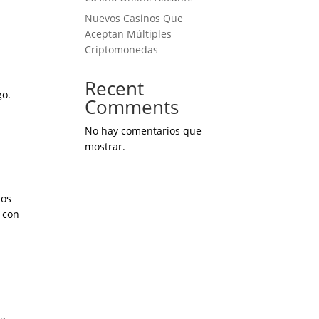
Nuevos Casinos Que
Aceptan Múltiples
Criptomonedas
Recent
go.
Comments
No hay comentarios que
mostrar.
s
a
los
 con