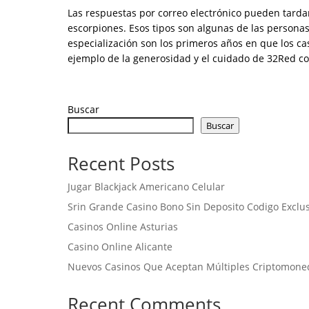
Las respuestas por correo electrónico pueden tarda
escorpiones. Esos tipos son algunas de las personas
especialización son los primeros años en que los ca
ejemplo de la generosidad y el cuidado de 32Red co
Buscar
Buscar
Recent Posts
Jugar Blackjack Americano Celular
Srin Grande Casino Bono Sin Deposito Codigo Exclu
Casinos Online Asturias
Casino Online Alicante
Nuevos Casinos Que Aceptan Múltiples Criptomone
Recent Comments