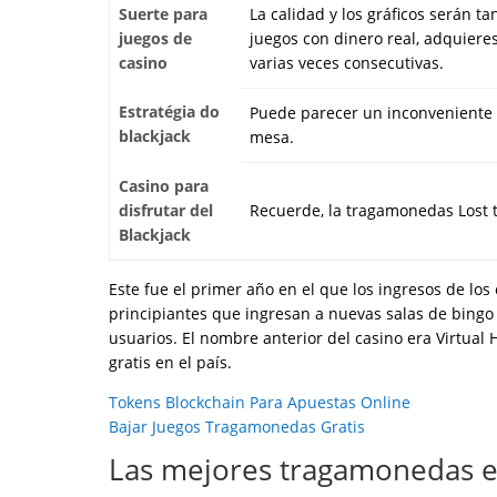
Suerte para
La calidad y los gráficos serán t
juegos de
juegos con dinero real, adquieres
casino
varias veces consecutivas.
Estratégia do
Puede parecer un inconveniente a
blackjack
mesa.
Casino para
disfrutar del
Recuerde, la tragamonedas Lost 
Blackjack
Este fue el primer año en el que los ingresos de los
principiantes que ingresan a nuevas salas de bingo
usuarios. El nombre anterior del casino era Virtual 
gratis en el país.
Tokens Blockchain Para Apuestas Online
Bajar Juegos Tragamonedas Gratis
Las mejores tragamonedas en