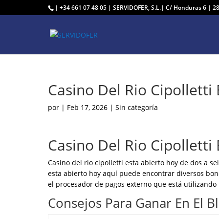
| +34 661 07 48 05 | SERVIDOFER, S.L.| C/ Honduras 6 | 
Casino Del Rio Cipolletti
por
|
Feb 17, 2026
| Sin categoría
Casino Del Rio Cipolletti
Casino del rio cipolletti esta abierto hoy de dos a se
esta abierto hoy aquí puede encontrar diversos bonos
el procesador de pagos externo que está utilizando 
Consejos Para Ganar En El Bl