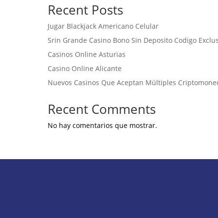
Recent Posts
Jugar Blackjack Americano Celular
Srin Grande Casino Bono Sin Deposito Codigo Exclu
Casinos Online Asturias
Casino Online Alicante
Nuevos Casinos Que Aceptan Múltiples Criptomone
Recent Comments
No hay comentarios que mostrar.