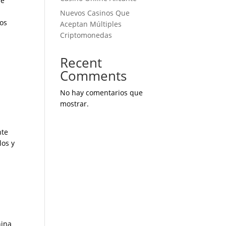
de
Nuevos Casinos Que
tos
Aceptan Múltiples
Criptomonedas
Recent
Comments
No hay comentarios que
mostrar.
nte
los y
hina