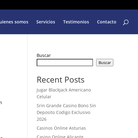
uienes somos
Servicios
Testimonios
Contacto
Buscar
Buscar
Recent Posts
Jugar Blackjack Americano
Celular
án
Srin Grande Casino Bono Sin
Deposito Codigo Exclusivo
2026
Casinos Online Asturias
Casino Online Alicante