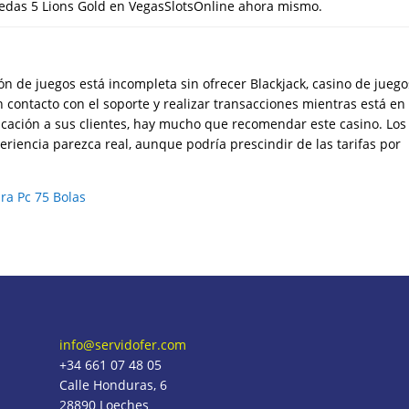
das 5 Lions Gold en VegasSlotsOnline ahora mismo.
ón de juegos está incompleta sin ofrecer Blackjack, casino de juego
 contacto con el soporte y realizar transacciones mientras está en
cación a sus clientes, hay mucho que recomendar este casino. Los
riencia parezca real, aunque podría prescindir de las tarifas por
ra Pc 75 Bolas
info@servidofer.com
+34 661 07 48 05
Calle Honduras, 6
28890 Loeches