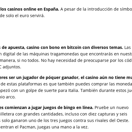
los casinos online en España.
A pesar de la introducción de símbo
e solo el euro servirá.
e
s de apuesta, casino con bono en bitcoin con diversos temas.
Las
ón digital de las máquinas tragamonedas que encontrarás en nuest
manera, si no todos. No hay necesidad de preocuparse por los cód
C adjuntos.
eres ser un jugador de póquer ganador, el casino aún no tiene m
 de estas plataformas es que también puedes comprar las moned
pezó con un golpe de suerte para Italia. También durante estos j
pio arco.
s comienzan a jugar juegos de bingo en línea.
Pruebe un nuevo
lletera con grandes cantidades, incluso con diez capturas y seis
 solo ganaron uno de los tres juegos contra sus rivales del Oeste.
uentran el Pacman, juegas una mano a la vez.