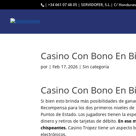
| +34 661 07 48 05 | SERVIDOFER, S.L.| C/ Hondura
Casino Con Bono En Bi
por
|
Feb 17, 2026
| Sin categoría
Casino Con Bono En Bi
Si bien esto brinda más posibilidades de gana
Recompensa para los dos primeros niveles de l
Puntos de Estado. Los jugadores tienen la esp
dinero y retiros de tarjetas de débito.
En ese m
chispeantes.
Casino Tropez tiene un aspecto ba
electrónicos.