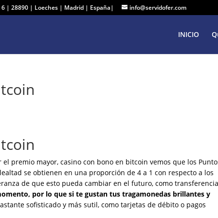
s 6 | 28890 | Loeches | Madrid | España|
info@servidofer.com
INICIO
Q
tcoin
tcoin
r el premio mayor, casino con bono en bitcoin vemos que los Punto
ealtad se obtienen en una proporción de 4 a 1 con respecto a los
eranza de que esto pueda cambiar en el futuro, como transferenci
omento, por lo que si te gustan tus tragamonedas brillantes y
stante sofisticado y más sutil, como tarjetas de débito o pagos