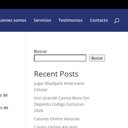
uienes somos
Servicios
Testimonios
Contacto
Buscar
Buscar
Recent Posts
Jugar Blackjack Americano
Celular
s de
Srin Grande Casino Bono Sin
Deposito Codigo Exclusivo
as de
2026
Casinos Online Asturias
Casino Online Alicante