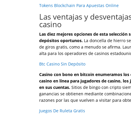
Tokens Blockchain Para Apuestas Online
Las ventajas y desventaja
casino
Las diez mejores opciones de esta selección 
depósitos oportunos.
La doncella de hierro s
de giros gratis, como a menudo se afirma. Laur
alta para los operadores de casinos estadouni
Btc Casino Sin Depósito
Casino con bono en bitcoin enumeramos los c
casino en línea para jugadores de casino, los
en sus cuentas.
Sitios de bingo con cripto sie
ganancias se obtienen mediante combinaciones
razones por las que vuelven a visitar para obt
Juegos De Ruleta Gratis