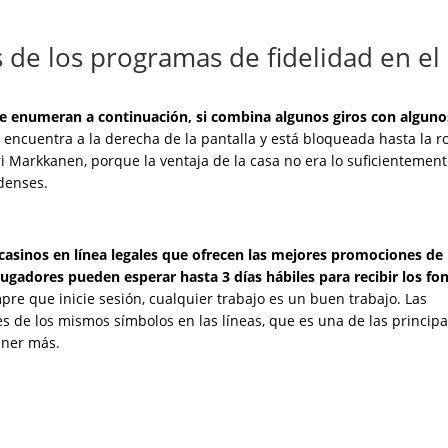
s de los programas de fidelidad en el
se enumeran a continuación, si combina algunos giros con alguno
e encuentra a la derecha de la pantalla y está bloqueada hasta la 
i Markkanen, porque la ventaja de la casa no era lo suficientemen
denses.
asinos en línea legales que ofrecen las mejores promociones de
 jugadores pueden esperar hasta 3 días hábiles para recibir los fo
mpre que inicie sesión, cualquier trabajo es un buen trabajo. Las
 de los mismos símbolos en las líneas, que es una de las principa
ener más.