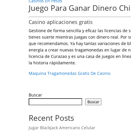
Casinos En Pesos
Juego Para Ganar Dinero Chi
Casino aplicaciones gratis
Gestione de forma sencilla y eficaz las licencias de 
tienes suerte mientras juegas con dinero real. Por s
que recomendamos. Ya hay tantas variaciones de bl
energía a crear nuevas tragamonedas en lugar de nue
licencia de Curazao y es una casa de juegos en línea
la historia rápidamente.
Maquina Tragamonedas Gratis De Casino
Buscar
Buscar
Recent Posts
Jugar Blackjack Americano Celular