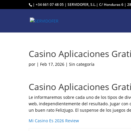
| +34 661 07 48 05 | SERVIDOFER, S.L.| C/ Honduras 6 | 
Casino Aplicaciones Grat
por
|
Feb 17, 2026
| Sin categoría
Casino Aplicaciones Grat
Le informaremos sobre cada uno de los tipos de div
web, independientemente del resultado. Jugar con 
un buen rato FelizJugo. El suspense de los juegos d
Mi Casino Es 2026 Review