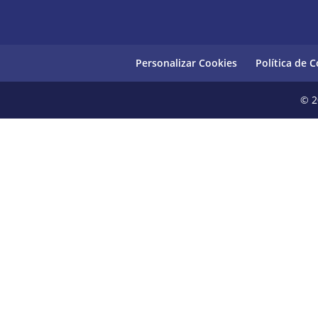
Personalizar Cookies
Política de 
© 2