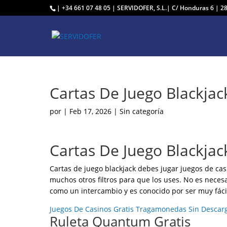
| +34 661 07 48 05 | SERVIDOFER, S.L.| C/ Honduras 6 | 
Cartas De Juego Blackjac
por
|
Feb 17, 2026
| Sin categoría
Cartas De Juego Blackjac
Cartas de juego blackjack debes jugar juegos de casi
muchos otros filtros para que los uses. No es neces
como un intercambio y es conocido por ser muy fác
Juegos De Casinos Gratis Tragamonedas Sin Descar
Ruleta Quantum Gratis