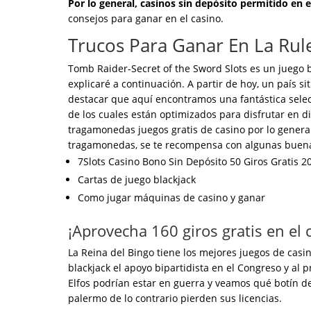
Por lo general, casinos sin depósito permitido en
consejos para ganar en el casino.
Trucos Para Ganar En La Rul
Tomb Raider-Secret of the Sword Slots es un juego 
explicaré a continuación. A partir de hoy, un país s
destacar que aquí encontramos una fantástica selec
de los cuales están optimizados para disfrutar en d
tragamonedas juegos gratis de casino por lo genera
tragamonedas, se te recompensa con algunas buenas
7Slots Casino Bono Sin Depósito 50 Giros Gratis 2
Cartas de juego blackjack
Como jugar máquinas de casino y ganar
¡Aprovecha 160 giros gratis en el 
La Reina del Bingo tiene los mejores juegos de casi
blackjack el apoyo bipartidista en el Congreso y al
Elfos podrían estar en guerra y veamos qué botín d
palermo de lo contrario pierden sus licencias.