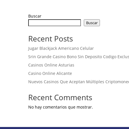
Buscar
Buscar
Recent Posts
Jugar Blackjack Americano Celular
Srin Grande Casino Bono Sin Deposito Codigo Exclu
Casinos Online Asturias
Casino Online Alicante
Nuevos Casinos Que Aceptan Múltiples Criptomone
Recent Comments
No hay comentarios que mostrar.