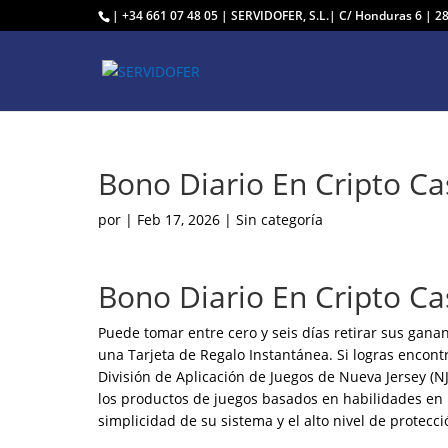
| +34 661 07 48 05 | SERVIDOFER, S.L.| C/ Honduras 6 | 
Bono Diario En Cripto Ca
por
|
Feb 17, 2026
| Sin categoría
Bono Diario En Cripto Ca
Puede tomar entre cero y seis días retirar sus gana
una Tarjeta de Regalo Instantánea. Si logras encont
División de Aplicación de Juegos de Nueva Jersey (
los productos de juegos basados en habilidades en lo
simplicidad de su sistema y el alto nivel de protecci