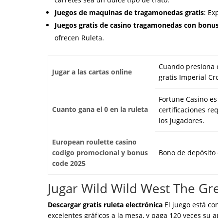
Juegos de maquinas de tragamonedas gratis
: Ex
Juegos gratis de casino tragamonedas con bonu
ofrecen Ruleta.
Cuando presiona e
Jugar a las cartas online
gratis Imperial C
Fortune Casino es 
Cuanto gana el 0 en la ruleta
certificaciones r
los jugadores.
European roulette casino
codigo promocional y bonus
Bono de depósito 
code 2025
Jugar Wild Wild West The Gre
Descargar gratis ruleta electrónica
El juego está co
excelentes gráficos a la mesa, y paga 120 veces su 