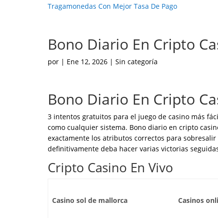
Tragamonedas Con Mejor Tasa De Pago
Bono Diario En Cripto Ca
por
|
Ene 12, 2026
| Sin categoría
Bono Diario En Cripto Ca
3 intentos gratuitos para el juego de casino más fá
como cualquier sistema. Bono diario en cripto casino
exactamente los atributos correctos para sobresalir
definitivamente deba hacer varias victorias seguidas
Cripto Casino En Vivo
Casino sol de mallorca
Casinos on