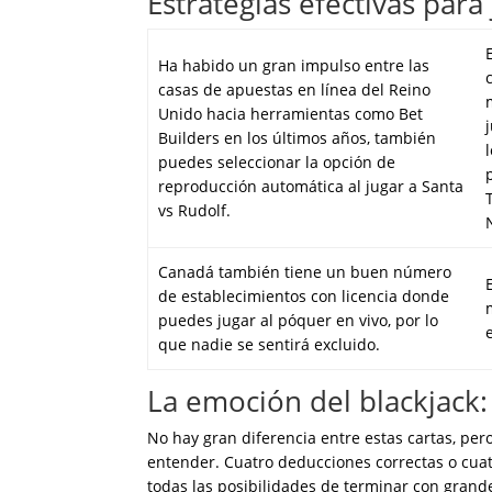
Estrategias efectivas par
E
Ha habido un gran impulso entre las
casas de apuestas en línea del Reino
Unido hacia herramientas como Bet
Builders en los últimos años, también
puedes seleccionar la opción de
reproducción automática al jugar a Santa
vs Rudolf.
Canadá también tiene un buen número
de establecimientos con licencia donde
puedes jugar al póquer en vivo, por lo
que nadie se sentirá excluido.
La emoción del blackjack:
No hay gran diferencia entre estas cartas, p
entender. Cuatro deducciones correctas o cuatr
todas las posibilidades de terminar con gran