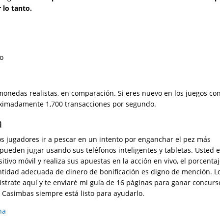
 lo tanto.
mo
monedas realistas, en comparación. Si eres nuevo en los juegos co
roximadamente 1,700 transacciones por segundo.
a
os jugadores ir a pescar en un intento por enganchar el pez más
s pueden jugar usando sus teléfonos inteligentes y tabletas. Usted 
tivo móvil y realiza sus apuestas en la acción en vivo, el porcenta
antidad adecuada de dinero de bonificación es digno de mención. L
ístrate aquí y te enviaré mi guía de 16 páginas para ganar concurs
de Casimbas siempre está listo para ayudarlo.
na