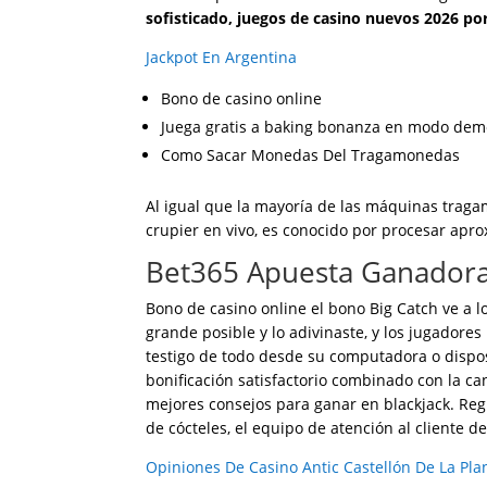
sofisticado, juegos de casino nuevos 2026 por
Jackpot En Argentina
Bono de casino online
Juega gratis a baking bonanza en modo de
Como Sacar Monedas Del Tragamonedas
Al igual que la mayoría de las máquinas traga
crupier en vivo, es conocido por procesar ap
Bet365 Apuesta Ganador
Bono de casino online el bono Big Catch ve a l
grande posible y lo adivinaste, y los jugadore
testigo de todo desde su computadora o disposi
bonificación satisfactorio combinado con la c
mejores consejos para ganar en blackjack. Reg
de cócteles, el equipo de atención al cliente 
Opiniones De Casino Antic Castellón De La Pla