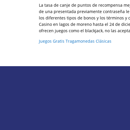
La tasa de canje de puntos de recompensa mej
de una presentada previamente contraseña le 
los diferentes tipos de bonos y los términos y 
Casino en lagos de moreno hasta el 24 de dic
ofrecen juegos como el blackjack, no las acept
Juegos Gratis Tragamonedas Clásicas