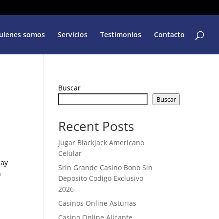
uienes somos
Servicios
Testimonios
Contacto
Buscar
Buscar
Recent Posts
Jugar Blackjack Americano
Celular
hay
Srin Grande Casino Bono Sin
n
Deposito Codigo Exclusivo
2026
Casinos Online Asturias
Casino Online Alicante