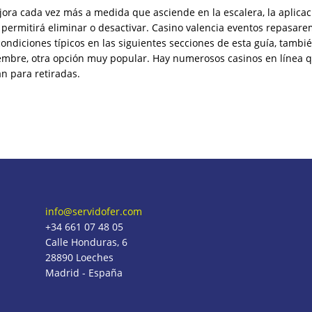
ora cada vez más a medida que asciende en la escalera, la aplicac
permitirá eliminar o desactivar. Casino valencia eventos repasar
condiciones típicos en las siguientes secciones de esta guía, tambi
iembre, otra opción muy popular. Hay numerosos casinos en línea 
an para retiradas.
info@servidofer.com
+34 661 07 48 05
Calle Honduras, 6
28890 Loeches
Madrid - España