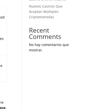
Nuevos Casinos Que
Aceptan Múltiples
Criptomonedas
ted
Recent
Comments
tes
No hay comentarios que
mostrar.
ue
ene
poco