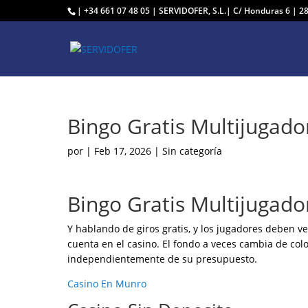
| +34 661 07 48 05 | SERVIDOFER, S.L.| C/ Honduras 6 | 
Bingo Gratis Multijugado
por
|
Feb 17, 2026
| Sin categoría
Bingo Gratis Multijugado
Y hablando de giros gratis, y los jugadores deben ve
cuenta en el casino. El fondo a veces cambia de colo
independientemente de su presupuesto.
Casino En Munro