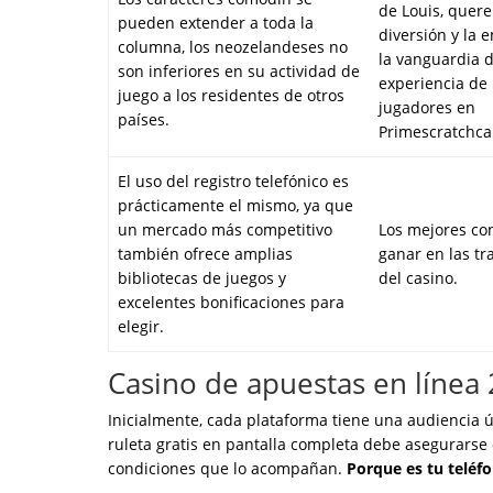
de Louis, quer
pueden extender a toda la
diversión y la 
columna, los neozelandeses no
la vanguardia d
son inferiores en su actividad de
experiencia de
juego a los residentes de otros
jugadores en
países.
Primescratchca
El uso del registro telefónico es
prácticamente el mismo, ya que
un mercado más competitivo
Los mejores co
también ofrece amplias
ganar en las t
bibliotecas de juegos y
del casino.
excelentes bonificaciones para
elegir.
Casino de apuestas en línea
Inicialmente, cada plataforma tiene una audiencia ú
ruleta gratis en pantalla completa debe asegurarse
condiciones que lo acompañan.
Porque es tu teléf