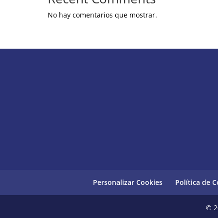
No hay comentarios que mostrar.
Personalizar Cookies
Política de 
© 2