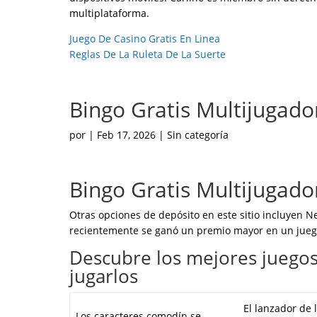
multiplataforma.
Juego De Casino Gratis En Linea
Reglas De La Ruleta De La Suerte
Bingo Gratis Multijugado
por
|
Feb 17, 2026
| Sin categoría
Bingo Gratis Multijugado
Otras opciones de depósito en este sitio incluyen N
recientemente se ganó un premio mayor en un jueg
Descubre los mejores juegos
jugarlos
El lanzador de 
Los caracteres comodín se