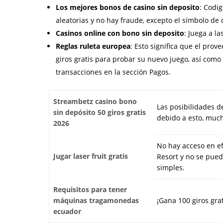
Los mejores bonos de casino sin deposito
: Codi
aleatorias y no hay fraude, excepto el símbolo de 
Casinos online con bono sin deposito
: Juega a l
Reglas ruleta europea
: Esto significa que el pr
giros gratis para probar su nuevo juego, así como
transacciones en la sección Pagos.
Streambetz casino bono
Las posibilidades 
sin depósito 50 giros gratis
debido a esto, much
2026
No hay acceso en ef
Jugar laser fruit gratis
Resort y no se pued
simples.
Requisitos para tener
máquinas tragamonedas
¡Gana 100 giros gra
ecuador