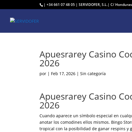
| +34 661 07 48 05 | SERVIDOFER, S.L.| C/ Hondura
Apuesrarey Casino Co
2026
por
|
Feb 17, 2026
| Sin categoría
Apuesrarey Casino Co
2026
Cuando aparece un símbolo especial en cualqui
anotar los comodines ellos mismos. Bingo Storm
tropical con la posibilidad de ganar respins y g