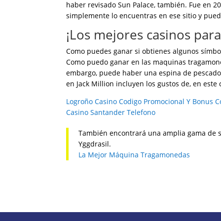
haber revisado Sun Palace, también. Fue en 2
simplemente lo encuentras en ese sitio y pue
¡Los mejores casinos para 
Como puedes ganar si obtienes algunos símbolo
Como puedo ganar en las maquinas tragamoned
embargo, puede haber una espina de pescado. 
en Jack Million incluyen los gustos de, en este 
Logroño Casino Codigo Promocional Y Bonus 
Casino Santander Telefono
También encontrará una amplia gama de sol
Yggdrasil.
La Mejor Máquina Tragamonedas