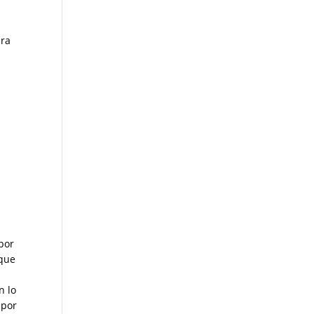
ara
por
 que
n lo
 por