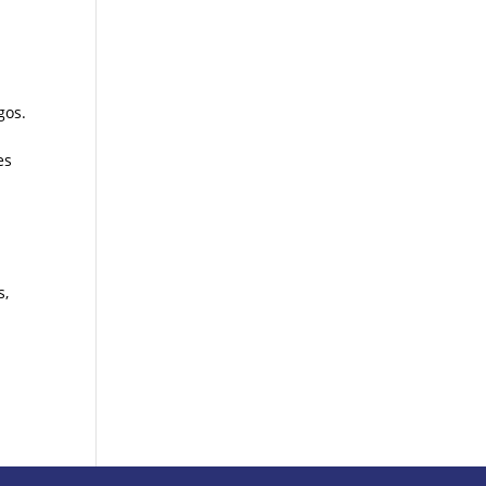
gos.
es
s,