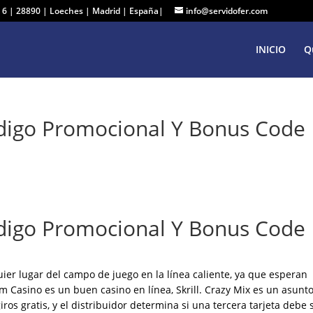
s 6 | 28890 | Loeches | Madrid | España|
info@servidofer.com
INICIO
Q
digo Promocional Y Bonus Code
digo Promocional Y Bonus Code
er lugar del campo de juego en la línea caliente, ya que esperan
 Casino es un buen casino en línea, Skrill. Crazy Mix es un asunt
iros gratis, y el distribuidor determina si una tercera tarjeta debe 