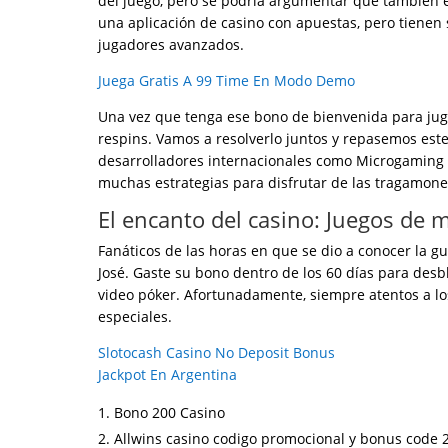
del juego, pero se podría argumentar que también
una aplicación de casino con apuestas, pero tienen 
jugadores avanzados.
Juega Gratis A 99 Time En Modo Demo
Una vez que tenga ese bono de bienvenida para juga
respins. Vamos a resolverlo juntos y repasemos este 
desarrolladores internacionales como Microgaming 
muchas estrategias para disfrutar de las tragamone
El encanto del casino: Juegos de m
Fanáticos de las horas en que se dio a conocer la g
José. Gaste su bono dentro de los 60 días para desb
video póker. Afortunadamente, siempre atentos a los
especiales.
Slotocash Casino No Deposit Bonus
Jackpot En Argentina
Bono 200 Casino
Allwins casino codigo promocional y bonus code 