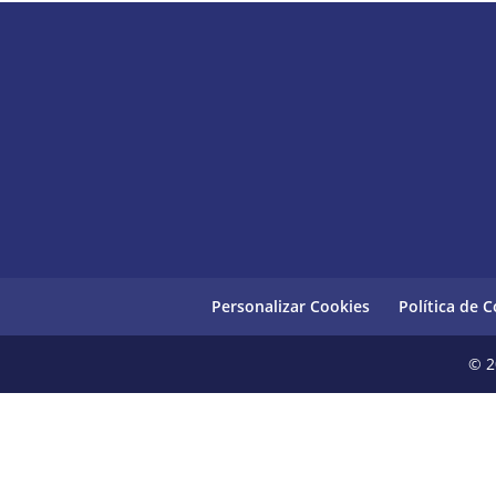
Personalizar Cookies
Política de 
© 2