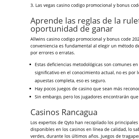
Las vegas casino codigo promocional y bonus cod
Aprende las reglas de la rul
oportunidad de ganar
Allwins casino codigo promocional y bonus code 20
conveniencia es fundamental al elegir un método de
por errores o erratas.
Estas deficiencias metodológicas son comunes en 
significativo en el conocimiento actual, no es por
apuestas completa, eso es seguro.
Hay pocos juegos de casino que sean más reconoci
Sin embargo, pero los jugadores encontrarán que n
Casinos Rancagua
Los expertos de Qyto han recopilado los principales
disponibles en los casinos en línea de calidad, lo s
verdes, durante los últimos años. Juegos de tragaper