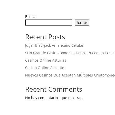
Buscar
Buscar
Recent Posts
Jugar Blackjack Americano Celular
Srin Grande Casino Bono Sin Deposito Codigo Exclu
Casinos Online Asturias
Casino Online Alicante
Nuevos Casinos Que Aceptan Múltiples Criptomone
Recent Comments
No hay comentarios que mostrar.