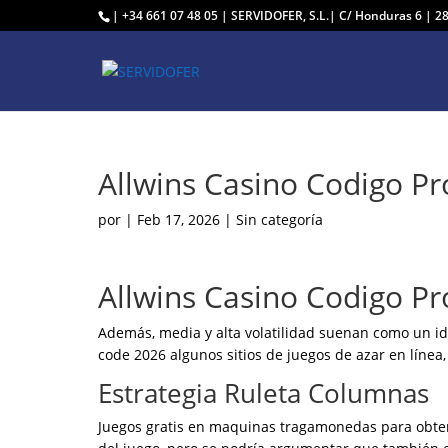
| +34 661 07 48 05 | SERVIDOFER, S.L.| C/ Honduras 6 | 
Allwins Casino Codigo P
por
|
Feb 17, 2026
| Sin categoría
Allwins Casino Codigo P
Además, media y alta volatilidad suenan como un id
code 2026 algunos sitios de juegos de azar en línea
Estrategia Ruleta Columnas
Juegos gratis en maquinas tragamonedas para obtener